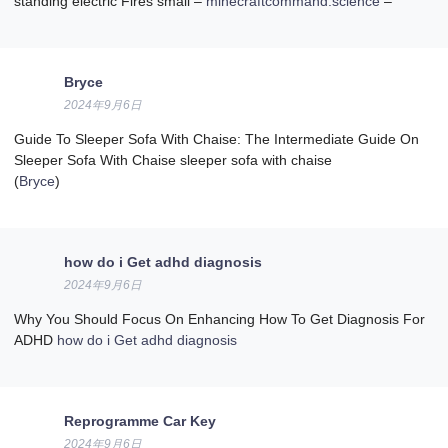
standing electric Fires small –
minecraftcommand.science
–
Bryce
2024年9月6日
Guide To Sleeper Sofa With Chaise: The Intermediate Guide On
Sleeper Sofa With Chaise sleeper sofa with chaise
(
Bryce
)
how do i Get adhd diagnosis
2024年9月6日
Why You Should Focus On Enhancing How To Get Diagnosis For
ADHD
how do i Get adhd diagnosis
Reprogramme Car Key
2024年9月6日