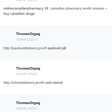
onlinecanadianpharmacy 24:
canadian pharmacy world reviews
–
buy canadian drugs
ThomasOrgag
2024年7月22日
http://paxloviddelivery.pro/#
paxlovid pill
ThomasOrgag
2024年7月22日
http://clomiddelivery.pro/#
cost clomid
ThomasOrgag
2024年7月22日