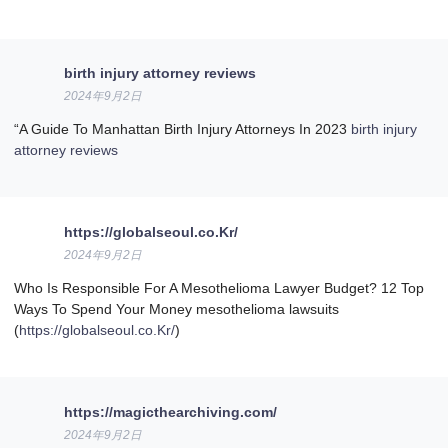
birth injury attorney reviews
2024年9月2日
“A Guide To Manhattan Birth Injury Attorneys In 2023
birth injury
attorney reviews
https://globalseoul.co.Kr/
2024年9月2日
Who Is Responsible For A Mesothelioma Lawyer Budget? 12 Top
Ways To Spend Your Money mesothelioma lawsuits
(
https://globalseoul.co.Kr/
)
https://magicthearchiving.com/
2024年9月2日