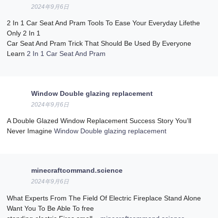
2024年9月6日
2 In 1 Car Seat And Pram Tools To Ease Your Everyday Lifethe
Only 2 In 1
Car Seat And Pram Trick That Should Be Used By Everyone
Learn
2 In 1 Car Seat And Pram
Window Double glazing replacement
2024年9月6日
A Double Glazed Window Replacement Success Story You’ll
Never Imagine
Window Double glazing replacement
minecraftcommand.science
2024年9月6日
What Experts From The Field Of Electric Fireplace Stand Alone
Want You To Be Able To free