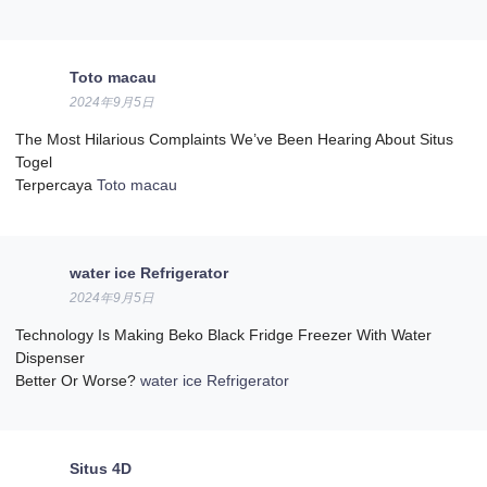
Toto macau
2024年9月5日
The Most Hilarious Complaints We’ve Been Hearing About Situs
Togel
Terpercaya
Toto macau
water ice Refrigerator
2024年9月5日
Technology Is Making Beko Black Fridge Freezer With Water
Dispenser
Better Or Worse?
water ice Refrigerator
Situs 4D