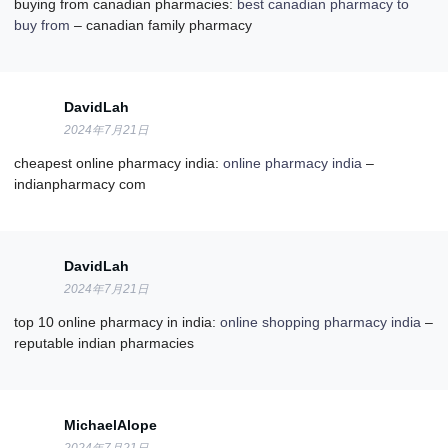
buying from canadian pharmacies:
best canadian pharmacy to
buy from
– canadian family pharmacy
DavidLah
2024年7月21日
cheapest online pharmacy india:
online pharmacy india
–
indianpharmacy com
DavidLah
2024年7月21日
top 10 online pharmacy in india:
online shopping pharmacy india
–
reputable indian pharmacies
MichaelAlope
2024年7月21日