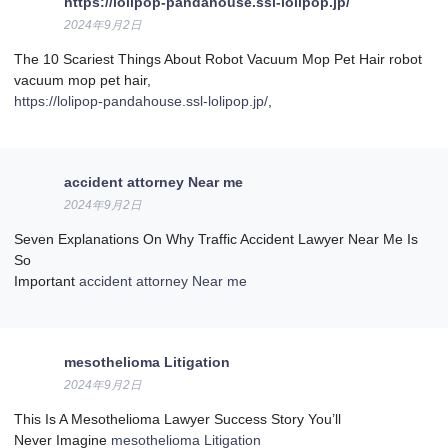
https://lolipop-pandahouse.ssl-lolipop.jp/
2024年9月2日
The 10 Scariest Things About Robot Vacuum Mop Pet Hair robot
vacuum mop pet hair,
https://lolipop-pandahouse.ssl-lolipop.jp/
,
accident attorney Near me
2024年9月2日
Seven Explanations On Why Traffic Accident Lawyer Near Me Is
So
Important
accident attorney Near me
mesothelioma Litigation
2024年9月2日
This Is A Mesothelioma Lawyer Success Story You’ll
Never Imagine
mesothelioma Litigation