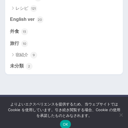
レシピ
121
English ver
20
外食
13
旅行
10
宿紹介
9
未分類
2
よりよいエクスペリエンスを提供するため、当ウェブサイトでは
HOME
Cookie を使用しています。引き続き閲覧する場合、Cookie の使用
を承諾したものとみなされます。
お問い合わせ
プライバシーポリシー
OK
© 2026 danna-meshi All rights reserved.