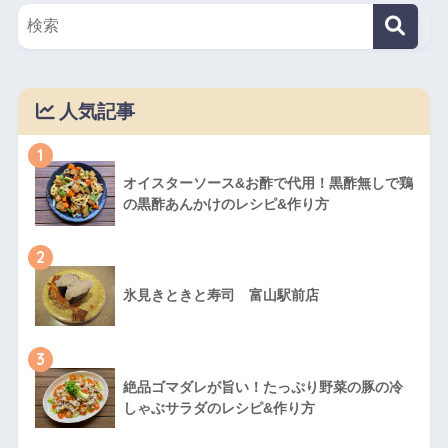
人気記事
1
オイスターソース&お酢で代用！黒酢無しで鶏
の黒酢あんかけのレシピ&作り方
2
氷見きときと寿司 富山駅前店
3
絶品ゴマダレが旨い！たっぷり野菜の豚の冷
しゃぶサラダのレシピ&作り方