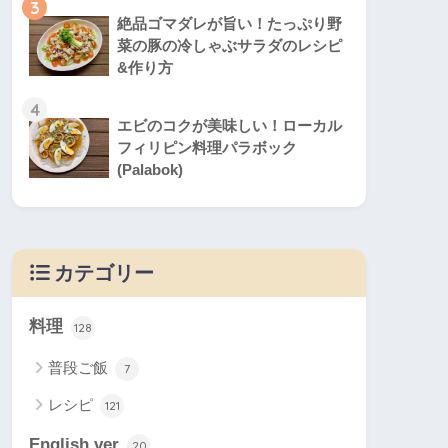
3
絶品ゴマダレが旨い！たっぷり野
菜の豚の冷しゃぶサラダのレシピ
&作り方
4
エビのコクが美味しい！ローカル
フィリピン料理パラボック
(Palabok)
カテゴリー
料理
128
普段ご飯
7
レシピ
121
English ver
20