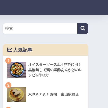
人気記事
1
オイスターソース&お酢で代用！
黒酢無しで鶏の黒酢あんかけのレ
シピ&作り方
2
氷見きときと寿司 富山駅前店