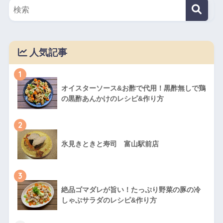
人気記事
1
オイスターソース&お酢で代用！黒酢無しで鶏
の黒酢あんかけのレシピ&作り方
2
氷見きときと寿司 富山駅前店
3
絶品ゴマダレが旨い！たっぷり野菜の豚の冷
しゃぶサラダのレシピ&作り方