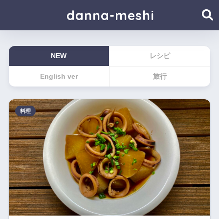
danna-meshi
NEW
レシピ
English ver
旅行
料理