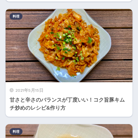
料理
2021年5月15日
甘さと辛さのバランスが丁度いい！コク旨豚キム
チ炒めのレシピ&作り方
料理