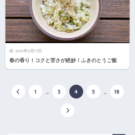
2021年3月17日
春の香り！コクと苦さが絶妙！ふきのとうご飯
1
…
3
4
5
…
18